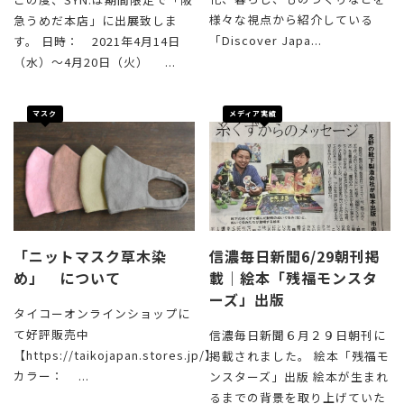
様々な視点から紹介している
急うめだ本店」に出展致しま
「Discover Japa...
す。 日時： 2021年4月14日
（水）～4月20日（火） ...
マスク
メディア実績
「ニットマスク草木染
信濃毎日新聞6/29朝刊掲
め」 について
載｜絵本「残福モンスタ
ーズ」出版
タイコーオンラインショップに
て好評販売中
信濃毎日新聞６月２９日朝刊に
【https://taikojapan.stores.jp/】
掲載されました。 絵本「残福モ
カラー： ...
ンスターズ」出版 絵本が生まれ
るまでの背景を取り上げていた