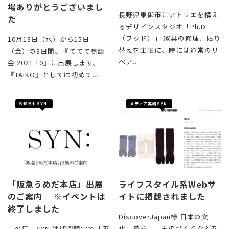
場ありがとうございまし
長野県東御市にアトリエを構え
た
るデザインスタジオ「Ph.D.
（フッド）」 家具の修理、貼り
10月13日（水）から15日
替えを主軸に、時には通常のリ
（金）の3日間、『ててて商談
ペア...
会 2021.10』に出展します。
『TAIKO』としては初めて...
お知らせSYN:
メディア実績SYN:
「阪急うめだ本店」出展
ライフスタイル系Webサ
のご案内 ※イベントは
イトに掲載されました
終了しました
DiscoverJapan様 日本の文
化、暮らし、ものづくりなどを
この度、SYN:は期間限定で「阪