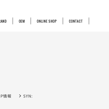
RAND
OEM
ONLINE SHOP
CONTACT
UP情報
SYN: